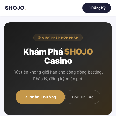
SHOJO
.
Đăng Ký
🤑 GIẤY PHÉP HỢP PHÁP
Khám Phá
SHOJO
Casino
Rút tiền không giới hạn cho cộng đồng betting.
Pháp lý, đăng ký miễn phí.
→ Nhận Thưởng
Đọc Tin Tức