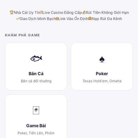
🏆
Nhà Cái Uy Tín
🃏
Live Casino Đẳng Cấp
💰
Rút Tiền Không Giới Hạn
✅
Giao Dịch Minh Bạch
🌐
Link Vào Ổn Định
🏦
Nạp Rút Đa Kênh
KHÁM PHÁ GAME
🐟
♠
Bắn Cá
Poker
Bắn cá đổi thưởng
Texas Hold'em, Omaha
🃏
Game Bài
Poker, Tiến Lên, Phỏm