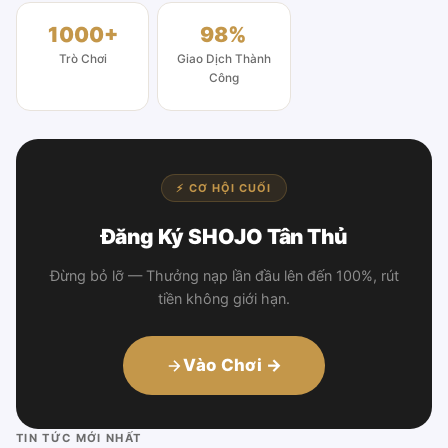
1000+
98%
Trò Chơi
Giao Dịch Thành
Công
⚡ CƠ HỘI CUỐI
Đăng Ký SHOJO Tân Thủ
Đừng bỏ lỡ — Thưởng nạp lần đầu lên đến 100%, rút
tiền không giới hạn.
Vào Chơi →
TIN TỨC MỚI NHẤT