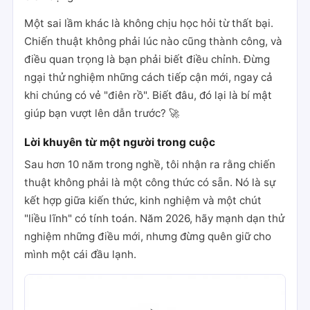
Một sai lầm khác là không chịu học hỏi từ thất bại.
Chiến thuật không phải lúc nào cũng thành công, và
điều quan trọng là bạn phải biết điều chỉnh. Đừng
ngại thử nghiệm những cách tiếp cận mới, ngay cả
khi chúng có vẻ "điên rồ". Biết đâu, đó lại là bí mật
giúp bạn vượt lên dẫn trước? 🚀
Lời khuyên từ một người trong cuộc
Sau hơn 10 năm trong nghề, tôi nhận ra rằng chiến
thuật không phải là một công thức có sẵn. Nó là sự
kết hợp giữa kiến thức, kinh nghiệm và một chút
"liều lĩnh" có tính toán. Năm 2026, hãy mạnh dạn thử
nghiệm những điều mới, nhưng đừng quên giữ cho
mình một cái đầu lạnh.