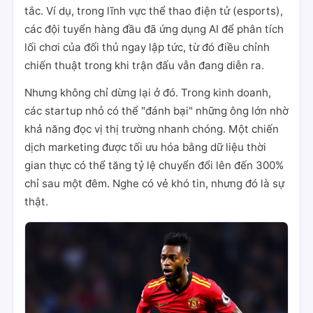
tắc. Ví dụ, trong lĩnh vực thể thao điện tử (esports),
các đội tuyển hàng đầu đã ứng dụng AI để phân tích
lối chơi của đối thủ ngay lập tức, từ đó điều chỉnh
chiến thuật trong khi trận đấu vẫn đang diễn ra.
Nhưng không chỉ dừng lại ở đó. Trong kinh doanh,
các startup nhỏ có thể "đánh bại" những ông lớn nhờ
khả năng đọc vị thị trường nhanh chóng. Một chiến
dịch marketing được tối ưu hóa bằng dữ liệu thời
gian thực có thể tăng tỷ lệ chuyển đổi lên đến 300%
chỉ sau một đêm. Nghe có vẻ khó tin, nhưng đó là sự
thật.