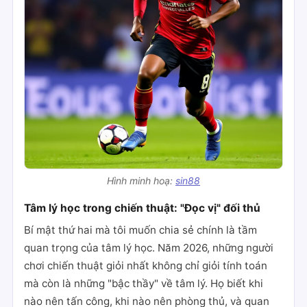
Hình minh hoạ:
sin88
Tâm lý học trong chiến thuật: "Đọc vị" đối thủ
Bí mật thứ hai mà tôi muốn chia sẻ chính là tầm
quan trọng của tâm lý học. Năm 2026, những người
chơi chiến thuật giỏi nhất không chỉ giỏi tính toán
mà còn là những "bậc thầy" về tâm lý. Họ biết khi
nào nên tấn công, khi nào nên phòng thủ, và quan