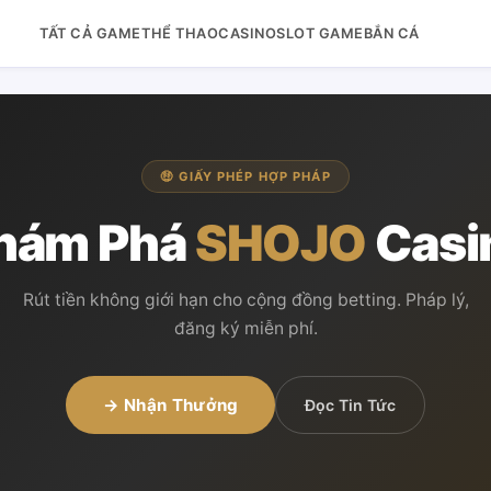
TẤT CẢ GAME
THỂ THAO
CASINO
SLOT GAME
BẮN CÁ
🤑 GIẤY PHÉP HỢP PHÁP
hám Phá
SHOJO
Casi
Rút tiền không giới hạn cho cộng đồng betting. Pháp lý,
đăng ký miễn phí.
→ Nhận Thưởng
Đọc Tin Tức