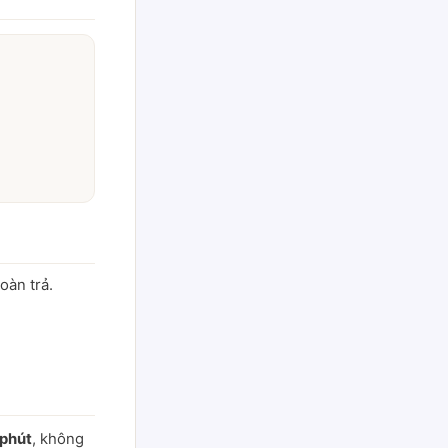
oàn trả.
 phút
, không