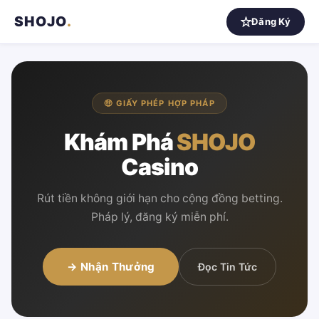
SHOJO
.
Đăng Ký
🤑 GIẤY PHÉP HỢP PHÁP
Khám Phá
SHOJO
Casino
Rút tiền không giới hạn cho cộng đồng betting.
Pháp lý, đăng ký miễn phí.
→ Nhận Thưởng
Đọc Tin Tức