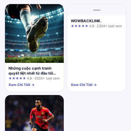
—
WOWBACKLINK.
★★★★★
4.8 · 2304+ lượt xem
Những cuộc cạnh tranh
quyết liệt nhất từ đầu tới
cuối: Ai là người chiến
★★★★★
4.8 · 3333+ lượt xem
thắng?
Xem Chi Tiết →
Xem Chi Tiết →