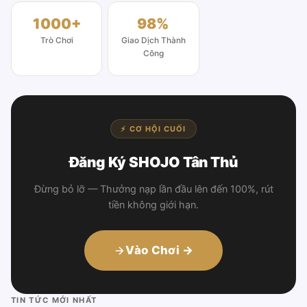
1000+
98%
Trò Chơi
Giao Dịch Thành
Công
⚡ CƠ HỘI CUỐI
Đăng Ký SHOJO Tân Thủ
Đừng bỏ lỡ — Thưởng nạp lần đầu lên đến 100%, rút
tiền không giới hạn.
Vào Chơi →
TIN TỨC MỚI NHẤT